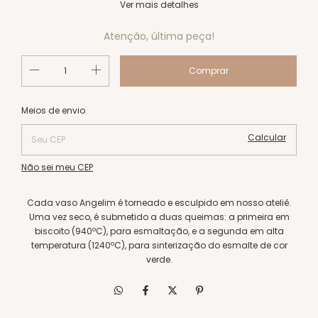
Ver mais detalhes
Atenção, última peça!
Alterar CEP
Entregas para o CEP:
Meios de envio
Calcular
Não sei meu CEP
Cada vaso Angelim é torneado e esculpido em nosso ateliê.
Uma vez seco, é submetido a duas queimas: a primeira em
biscoito (940ºC), para esmaltação, e a segunda em alta
temperatura (1240ºC), para sinterização do esmalte de cor
verde.