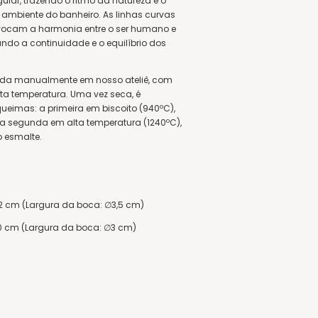
lar, trazendo o ritmo da natureza e o
 ambiente do banheiro. As linhas curvas
 evocam a harmonia entre o ser humano e
ando a continuidade e o equilíbrio dos
da manualmente em nosso ateliê, com
lta temperatura. Uma vez seca, é
eimas: a primeira em biscoito (940ºC),
a segunda em alta temperatura (1240ºC),
o esmalte.
P12 cm (Largura da boca: ∅3,5 cm)
P10 cm (Largura da boca: ∅3 cm)