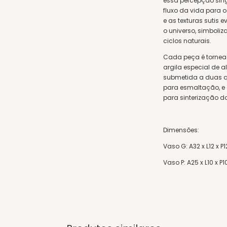
essa percepção singu
fluxo da vida para o
e as texturas sutis
o universo, simboliz
ciclos naturais.
Cada peça é tornea
argila especial de a
submetida a duas qu
para esmaltação, e 
para sinterização d
Dimensões:
Vaso G: A32 x L12 x 
Vaso P: A25 x L10 x 