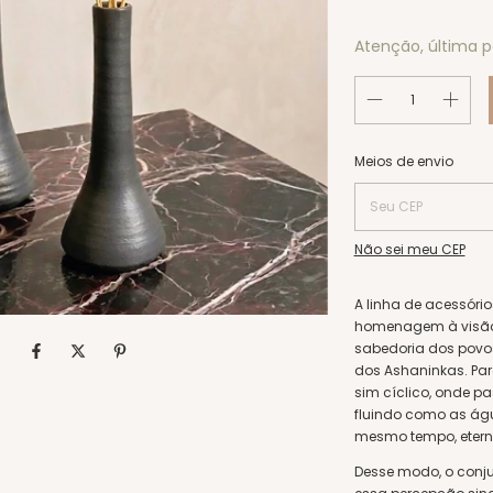
Atenção, última p
Entregas para o CEP:
Meios de envio
Não sei meu CEP
A linha de acessóri
homenagem à visão
sabedoria dos povos 
dos Ashaninkas. Par
sim cíclico, onde pa
fluindo como as águ
mesmo tempo, etern
Desse modo, o conju