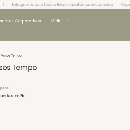
tregamos para todo o Brasil e aceitamos encomenda
Cupom de pri
esentes Corporativos
Mídia
Blocos Sketchup
Contat
e Vasos Tempo
sos Tempo
juros
ando com Pix