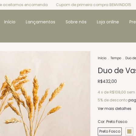
tamos encomenda
Cupom de primeira compra BEMVINDO15
|
En
Início
Lançamentos
Sobre nós
Loja online
Pr
Início
.
Tempo
.
Duo d
Duo de Va
R$432,00
4
x de
R$108,00
sem 
5% de desconto
pag
Ver mais detalhes
Cor:
Preto Fosco
Preto Fosco